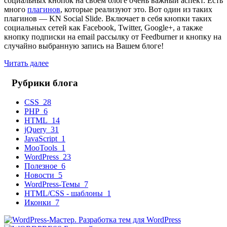
социальных кнопок на своем блоге очень важный аспект. Есть
много
плагинов
, которые реализуют это. Вот один из таких
плагинов — KN Social Slide. Включает в себя кнопки таких
социальных сетей как Facebook, Twitter, Google+, а также
кнопку подписки на email рассылку от Feedburner и кнопку на
случайно выбранную запись на Вашем блоге!
Читать далее
Рубрики блога
CSS
28
PHP
6
HTML
14
jQuery
31
JavaScript
1
MooTools
1
WordPress
23
Полезное
6
Новости
5
WordPress-Темы
7
HTML/CSS - шаблоны
1
Иконки
7