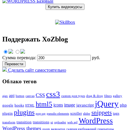
Купить видеокурсы
Поддержать XoZblog
Сумма перевода:
руб.
Сделать сайт самостоятельно
Облако тегов
css3
CSS
api
ajax
button
canvas
custom post types
drag & drop
filters
gallery
jQuery
html5
icons
image
javascript
php
google
hooks
HTML
plugins
snippets
plugin
scroller
tags
pop-up
pseudo-elements
slider
WordPress
transition
transitions
transform
ui
uploader
web sql
WordPress themes
zoom
валидатор
галерея изображений
генераторы