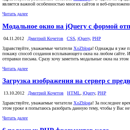
является важной особенностью многих сайтов и веб-приложени
Читать далее
Модальное окно на jQuery с формой от
04.11.2012
Дмитрий Кочетов
CSS
,
jQuery
,
PHP
Здравствуйте, уважаемые читатели
XoZblog
a! Однажды я уже п
покажу способ создания всплывающего окна на любом сайте. 
отправки письма. Сразу хочу заметить модальные окна на этом
Читать далее
Загрузка изображения на сервер с пр
13.10.2012
Дмитрий Кочетов
HTML
,
jQuery
,
PHP
Здравствуйте, уважаемые читатели
XoZblog
a! За последнее вр
этом уроке я попытаюсь разобрать данную тему, чтобы у Вас н
Читать далее