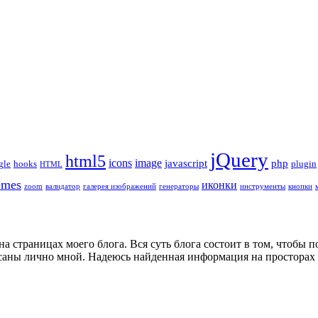
jQuery
html5
icons
image
javascript
php
gle
hooks
plugin
HTML
emes
иконки
zoom
валидатор
галерея изображений
генераторы
инструменты
кнопки
на страницах моего блога. Вся суть блога состоит в том, чтобы
аны лично мной. Надеюсь найденная информация на просторах м