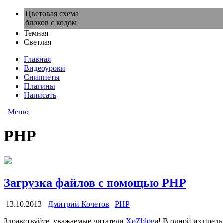
Цветовая схема
блоков с кодом
Темная
Светлая
Главная
Видеоуроки
Сниппеты
Плагины
Написать
Меню
PHP
Загрузка файлов с помощью PHP
13.10.2013
Дмитрий Кочетов
PHP
Здравствуйте, уважаемые читатели
XoZblog
a! В одной из пред