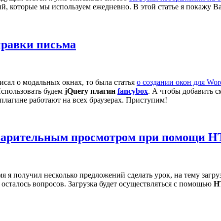
й, которые мы используем ежедневно. В этой статье я покажу В
правки письма
исал о модальных окнах, то была статья
о создании окон для Wor
Использовать будем
jQuery плагин
fancybox
. А чтобы добавить 
 плагине работают на всех браузерах. Приступим!
едварительным просмотром при помощи H
емя я получил несколько предложений сделать урок, на тему заг
е осталось вопросов. Загрузка будет осуществляться с помощью
H