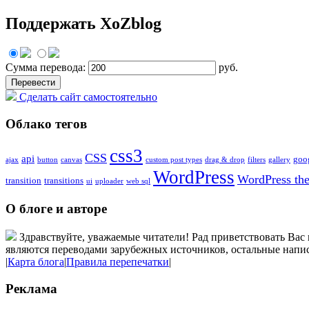
Поддержать XoZblog
Сумма перевода:
руб.
Сделать сайт самостоятельно
Облако тегов
css3
CSS
api
goo
ajax
button
canvas
custom post types
drag & drop
filters
gallery
WordPress
WordPress th
transition
transitions
ui
uploader
web sql
О блоге и авторе
Здравствуйте, уважаемые читатели! Рад приветствовать Вас 
являются переводами зарубежных источников, остальные напис
|
Карта блога
|
Правила перепечатки
|
Реклама