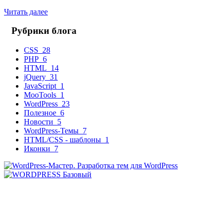
Читать далее
Рубрики блога
CSS
28
PHP
6
HTML
14
jQuery
31
JavaScript
1
MooTools
1
WordPress
23
Полезное
6
Новости
5
WordPress-Темы
7
HTML/CSS - шаблоны
1
Иконки
7