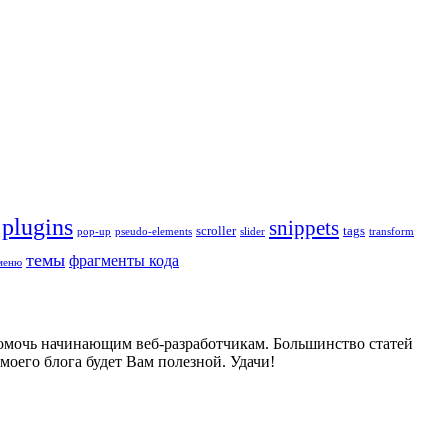
plugins
snippets
scroller
tags
pop-up
pseudo-elements
slider
transform
темы
фрагменты кода
меню
 помочь начинающим веб-разработчикам. Большинство статей
оего блога будет Вам полезной. Удачи!