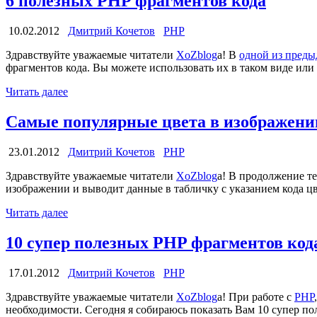
6 полезных PHP фрагментов кода
10.02.2012
Дмитрий Кочетов
PHP
Здравствуйте уважаемые читатели
XoZblog
а! В
одной из преды
фрагментов кода. Вы можете использовать их в таком виде или 
Читать далее
Самые популярные цвета в изображении
23.01.2012
Дмитрий Кочетов
PHP
Здравствуйте уважаемые читатели
XoZblog
а! В продолжение т
изображении и выводит данные в табличку с указанием кода цв
Читать далее
10 супер полезных PHP фрагментов код
17.01.2012
Дмитрий Кочетов
PHP
Здравствуйте уважаемые читатели
XoZblog
а! При работе с
PHP
необходимости. Сегодня я собираюсь показать Вам 10 супер по