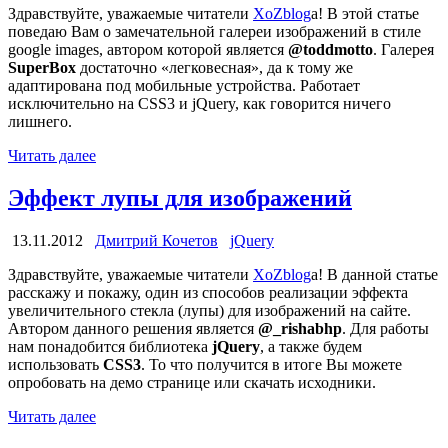
Здравствуйте, уважаемые читатели
XoZblog
а! В этой статье
поведаю Вам о замечательной галереи изображений в стиле
google images, автором которой является
@toddmotto
. Галерея
SuperBox
достаточно «легковесная», да к тому же
адаптирована под мобильные устройства. Работает
исключительно на CSS3 и jQuery, как говорится ничего
лишнего.
Читать далее
Эффект лупы для изображений
13.11.2012
Дмитрий Кочетов
jQuery
Здравствуйте, уважаемые читатели
XoZblog
a! В данной статье
расскажу и покажу, один из способов реализации эффекта
увеличительного стекла (лупы) для изображений на сайте.
Автором данного решения является
@_rishabhp
. Для работы
нам понадобится библиотека
jQuery
, а также будем
использовать
CSS3
. То что получится в итоге Вы можете
опробовать на демо странице или скачать исходники.
Читать далее