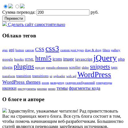
Сумма перевода:
руб.
Сделать сайт самостоятельно
Облако тегов
css3
CSS
api
ajax
button
canvas
custom post types
drag & drop
filters
gallery
jQuery
html5
icons
image
javascript
php
google
hooks
HTML
plugins
snippets
plugin
scroller
tags
pop-up
pseudo-elements
slider
WordPress
transition
transitions
transform
ui
uploader
web sql
WordPress themes
zoom
валидатор
галерея изображений
генераторы
темы
иконки
фрагменты кода
инструменты
кнопки
меню
О блоге и авторе
Здравствуйте, уважаемые читатели! Рад приветствовать
Вас на страницах моего блога. Вся суть блога состоит в том,
чтобы помочь начинающим веб-разработчикам. Большинство
статей являются переводами зарубежных источников,