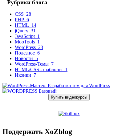
Рубрики блога
CSS
28
PHP
6
HTML
14
jQuery
31
JavaScript
1
MooTools
1
WordPress
23
Полезное
6
Новости
5
WordPress-Темы
7
HTML/CSS - шаблоны
1
Иконки
7
Купить видеокурсы
Поддержать XoZblog