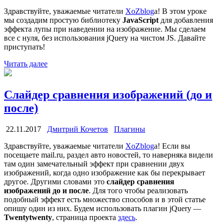
Здравствуйте, уважаемые читатели
XoZblog
a! В этом уроке
мы создадим простую библиотеку
JavaScript
для добавления
эффекта лупы при наведении на изображение. Мы сделаем
все с нуля, без использования jQuery на чистом JS. Давайте
приступать!
Читать далее
Слайдер сравнения изображений (до и
после)
22.11.2017
Дмитрий Кочетов
Плагины
Здравствуйте, уважаемые читатели
XoZblog
a! Если вы
посещаете mail.ru, раздел авто новостей, то наверняка видели
там один замечательный эффект при сравнении двух
изображений, когда одно изображение как бы перекрывает
другое. Другими словами это
слайдер сравнения
изображений до и после
. Для того чтобы реализовать
подобный эффект есть множество способов и в этой статье
опишу один из них. Будем использовать плагин jQuery —
Twentytwenty
, страница проекта
здесь
.