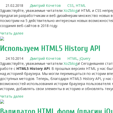
21.02.2018
Дмитрий Кочетов
CSS
,
HTML
Здравствуйте, уважаемые читатели
XoZblog
a! HTML и CSS непр
предлагая разработчикам и веб-дизайнерам множество новых 
посмотрим на 5 действительно интересных новых возможносте
создания веб-сайтов в 2018 году.
Читать далее
Используем HTML5 History API
24.10.2014
Дмитрий Кочетов
HTML
,
jQuery
Здравствуйте, уважаемые читатели
XoZblog
a! Сегодняшняя ста
работе с
HTML5 History API
. В прошлых версиях HTML у нас бы
над историей браузера. Мы могли перемещаться по истории вп
доступных методов. Теперь, благодаря HTML5 History API, у нас
возможностей использования истории браузера пользователя: 
истории, добавлять свои элементы в историю и обновлять теку
Читать далее
Валидатор HTML форм (плагин jQ