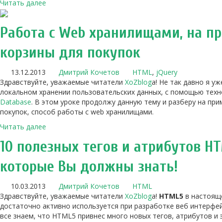
Читать далее
Работа с Web хранилищами, на п
корзины для покупок
13.12.2013
Дмитрий Кочетов
HTML
,
jQuery
Здравствуйте, уважаемые читатели
XoZblog
a! Не так давно я уж
локальном хранении пользовательских данных, с помощью тех
Database
. В этом уроке продолжу данную тему и разберу на при
покупок, способ работы с web хранилищами.
Читать далее
10 полезных тегов и атрибутов HT
которые Вы должны знать!
10.03.2013
Дмитрий Кочетов
HTML
Здравствуйте, уважаемые читатели
XoZblog
a!
HTML5
в настоящ
достаточно активно используется при разработке веб интерфе
все знаем, что HTML5 привнес много новых тегов, атрибутов и