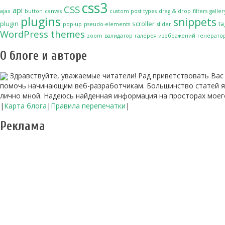
css3
CSS
api
ajax
button
canvas
custom post types
drag & drop
filters
galler
plugins
snippets
plugin
scroller
ta
pop-up
pseudo-elements
slider
WordPress themes
zoom
валидатор
галерея изображений
генерато
О блоге и авторе
Здравствуйте, уважаемые читатели! Рад приветствовать Вас н
помочь начинающим веб-разработчикам. Большинство статей я
лично мной. Надеюсь найденная информация на просторах моего
|
Карта блога
|
Правила перепечатки
|
Реклама