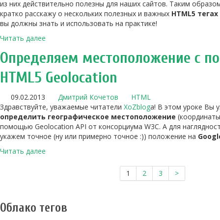
из них действительно полезны для наших сайтов. Таким образом,
кратко расскажу о нескольких полезных и важных
HTML5 тегах
вы должны знать и использовать на практике!
Читать далее
Определяем местоположение с 
HTML5 Geolocation
09.02.2013
Дмитрий Кочетов
HTML
Здравствуйте, уважаемые читатели
XoZblog
a! В этом уроке Вы 
определить географическое местоположение
(координаты
помощью Geolocation API от консорциума W3C. А для нагляднос
укажем точное (ну или примерно точное :)) положение на
Googl
Читать далее
1
2
3
>
Облако тегов