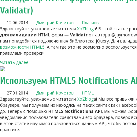
Validatr)
12.06.2014
Дмитрий Кочетов
Плагины
Здравствуйте, уважаемые читатели
XoZblog
a! В этой статье ра
для валидации
HTML форм —
Validatr
от автора @jaymorrow
нам понадобится подключенная библиотека jQuery. Для валидац
возможности HTML5
. А там где это не возможно воспользуетс
правилами проверки!
Читать далее
Используем HTML5 Notifications A
27.01.2014
Дмитрий Кочетов
HTML
Здравствуйте, уважаемые читатели
XoZblog
a! Мы все привыкли 
браузере, мы получаем их находясь на таких сайтах как Faceboo
др. Теперь с помощью
HTML5 Notifications API
, мы можем фор
уведомления пользователя средствами его браузера, поверх все
в этой статье научимся пользоваться данным API, чтобы потом
практике.