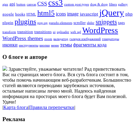
css3
CSS
api
ajax
button
canvas
custom post types
drag & drop
filters
gallery
jQuery
html5
icons
image
javascript
php
google
hooks
HTML
plugins
snippets
plugin
scroller
tags
pop-up
pseudo-elements
slider
WordPress
transition
transitions
transform
ui
uploader
web sql
WordPress themes
zoom
валидатор
галерея изображений
генераторы
темы
иконки
фрагменты кода
инструменты
кнопки
меню
О блоге и авторе
Здравствуйте, уважаемые читатели! Рад приветствовать
Вас на страницах моего блога. Вся суть блога состоит в том,
чтобы помочь начинающим веб-разработчикам. Большинство
статей являются переводами зарубежных источников,
остальные написаны лично мной. Надеюсь найденная
информация на просторах моего блога будет Вам полезной.
Удачи!
|
Карта блога
|
Правила перепечатки
|
Реклама