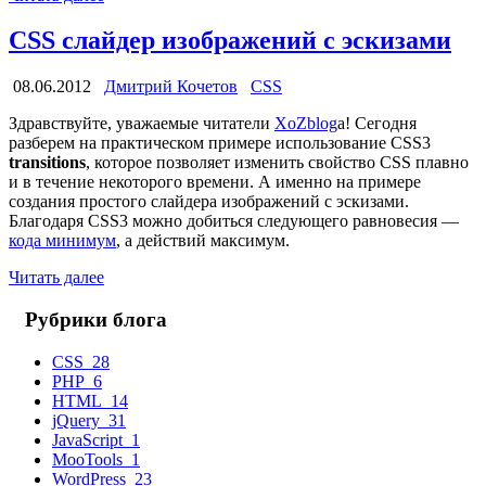
CSS слайдер изображений с эскизами
08.06.2012
Дмитрий Кочетов
CSS
Здравствуйте, уважаемые читатели
XoZblog
a! Сегодня
разберем на практическом примере использование CSS3
transitions
, которое позволяет изменить свойство CSS плавно
и в течение некоторого времени. А именно на примере
создания простого слайдера изображений с эскизами.
Благодаря CSS3 можно добиться следующего равновесия —
кода минимум
, а действий максимум.
Читать далее
Рубрики блога
CSS
28
PHP
6
HTML
14
jQuery
31
JavaScript
1
MooTools
1
WordPress
23