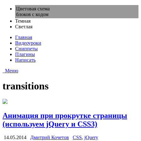
Цветовая схема
блоков с кодом
Темная
Светлая
Главная
Видеоуроки
Сниппеты
Плагины
Написать
Меню
transitions
Анимация при прокрутке страницы
(используем jQuery и CSS3)
14.05.2014
Дмитрий Кочетов
CSS
,
jQuery