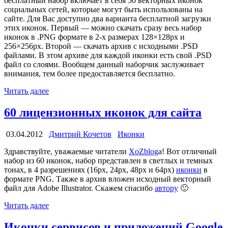
бесплатный набор включает в себя 50 векторных иконок
социальных сетей, которые могут быть использованы на
сайте. Для Вас доступно два варианта бесплатной загрузки
этих иконок. Первый — можно скачать сразу весь набор
иконок в
.PNG
формате в 2-х размерах 128×128px и
256×256px. Второй — скачать архив с исходными
.PSD
файлами. В этом архиве для каждой иконки есть свой
.PSD
файл со слоями. Вообщем данный наборчик заслуживает
внимания, тем более предоставляется бесплатно.
Читать далее
60 лицензионных иконок для сайта
03.04.2012
Дмитрий Кочетов
Иконки
Здравствуйте, уважаемые читатели
XoZblog
a! Вот отличный
набор из 60 иконок, набор представлен в светлых и темных
тонах, в 4 разрешениях (16px, 24px, 48px и 64px)
иконки
в
формате PNG. Также в архив вложен исходный векторный
файл для Adobe Illustrator. Скажем спасибо
автору
🙂
Читать далее
Иконки сервисов и приложений Google