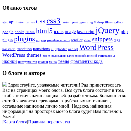
Облако тегов
css3
CSS
api
ajax
button
canvas
custom post types
drag & drop
filters
gallery
jQuery
html5
icons
image
javascript
php
google
hooks
HTML
plugins
snippets
plugin
scroller
tags
pop-up
pseudo-elements
slider
WordPress
transition
transitions
transform
ui
uploader
web sql
WordPress themes
zoom
валидатор
галерея изображений
генераторы
темы
иконки
фрагменты кода
инструменты
кнопки
меню
О блоге и авторе
Здравствуйте, уважаемые читатели! Рад приветствовать
Вас на страницах моего блога. Вся суть блога состоит в том,
чтобы помочь начинающим веб-разработчикам. Большинство
статей являются переводами зарубежных источников,
остальные написаны лично мной. Надеюсь найденная
информация на просторах моего блога будет Вам полезной.
Удачи!
|
Карта блога
|
Правила перепечатки
|