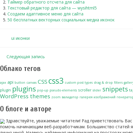
Таймер обратного отсчета для сайта
Текстовый редактор для сайта — wysihtml5
Создаем адаптивное меню для сайта
50 бесплатных векторных социальных медиа иконок
ui
иконки
Следующая запись
Облако тегов
css3
CSS
api
ajax
button
canvas
custom post types
drag & drop
filters
galler
plugins
snippets
plugin
scroller
ta
pop-up
pseudo-elements
slider
WordPress themes
zoom
валидатор
галерея изображений
генерато
О блоге и авторе
Здравствуйте, уважаемые читатели! Рад приветствовать Вас н
помочь начинающим веб-разработчикам. Большинство статей я
лично мной. Надеюсь найденная информация на просторах моего