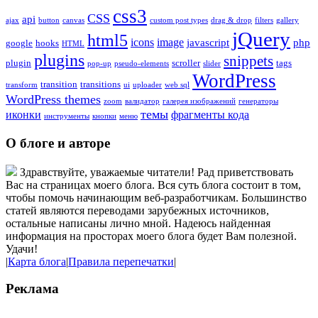
css3
CSS
api
ajax
button
canvas
custom post types
drag & drop
filters
gallery
jQuery
html5
icons
image
javascript
php
google
hooks
HTML
plugins
snippets
plugin
scroller
tags
pop-up
pseudo-elements
slider
WordPress
transition
transitions
transform
ui
uploader
web sql
WordPress themes
zoom
валидатор
галерея изображений
генераторы
темы
иконки
фрагменты кода
инструменты
кнопки
меню
О блоге и авторе
Здравствуйте, уважаемые читатели! Рад приветствовать
Вас на страницах моего блога. Вся суть блога состоит в том,
чтобы помочь начинающим веб-разработчикам. Большинство
статей являются переводами зарубежных источников,
остальные написаны лично мной. Надеюсь найденная
информация на просторах моего блога будет Вам полезной.
Удачи!
|
Карта блога
|
Правила перепечатки
|
Реклама