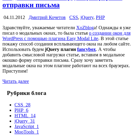
отправки письма
04.11.2012
Дмитрий Кочетов
CSS
,
jQuery
,
PHP
Здравствуйте, уважаемые читатели
XoZblog
a! Однажды я уже
писал о модальных окнах, то была статья
о создании окон для
WordPress с помощью плагина Easy Modal Lite
. В этой статье
покажу способ создания всплывающего окна на любом сайте.
Использовать будем
jQuery плагин
fancybox
. А чтобы
добавить смысловой нагрузки статье, вставим в модальное
окошко форму отправки письма. Сразу хочу заметить
модальные окна на этом плагине работают на всех браузерах.
Приступим!
Читать далее
Рубрики блога
CSS
28
PHP
6
HTML
14
jQuery
31
JavaScript
1
MooTools
1