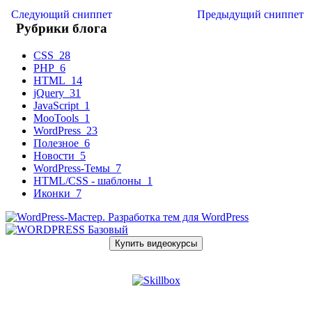
Следующий сниппет
Предыдущий сниппет
Рубрики блога
CSS
28
PHP
6
HTML
14
jQuery
31
JavaScript
1
MooTools
1
WordPress
23
Полезное
6
Новости
5
WordPress-Темы
7
HTML/CSS - шаблоны
1
Иконки
7
Купить видеокурсы