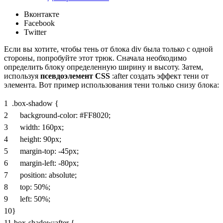
Вконтакте
Facebook
Twitter
Если вы хотите, чтобы тень от блока div была только с одной
стороны, попробуйте этот трюк. Сначала необходимо
определить блоку определенную ширину и высоту. Затем,
используя
псевдоэлемент CSS
:after
создать эффект тени от
элемента. Вот пример использования тени только снизу блока:
1
.box-shadow
{
2
background-color
:
#FF8020
;
3
width
:
160px
;
4
height
:
90px
;
5
margin-top
:
-45px
;
6
margin-left
:
-80px
;
7
position
:
absolute
;
8
top
:
50%
;
9
left
:
50%
;
10
}
11
.box-shadow
:
after
{