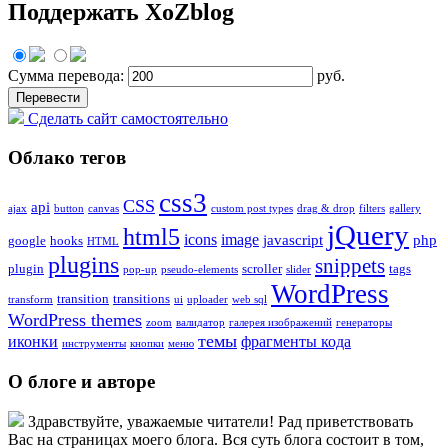
Поддержать XoZblog
Сумма перевода:
руб.
Сделать сайт самостоятельно
Облако тегов
css3
CSS
api
ajax
button
canvas
custom post types
drag & drop
filters
gallery
jQuery
html5
icons
image
javascript
php
google
hooks
HTML
plugins
snippets
plugin
scroller
tags
pop-up
pseudo-elements
slider
WordPress
transition
transitions
transform
ui
uploader
web sql
WordPress themes
zoom
валидатор
галерея изображений
генераторы
темы
иконки
фрагменты кода
инструменты
кнопки
меню
О блоге и авторе
Здравствуйте, уважаемые читатели! Рад приветствовать
Вас на страницах моего блога. Вся суть блога состоит в том,