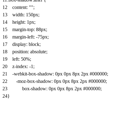
12
content
:
""
;
13
width
:
150px
;
14
height
:
1px
;
15
margin-top
:
88px
;
16
margin-left
:
-75px
;
17
display
:
block
;
18
position
:
absolute
;
19
left
:
50%
;
20
z-index
:
-
1
;
21
-webkit-box-shadow
:
0px
0px
8px
2px
#000000
;
22
-moz-box-shadow
:
0px
0px
8px
2px
#000000
;
23
box-shadow
:
0px
0px
8px
2px
#000000
;
24
}