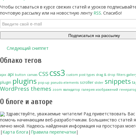
Чтобы оставаться в курсе свежих статей и уроков подписывайт
почтовую рассылку или на новостную ленту
RSS
. Спасибо!
Следующий сниппет
Облако тегов
css3
CSS
api
ajax
button
canvas
custom post types
drag & drop
filters
galler
plugins
snippets
plugin
scroller
ta
pop-up
pseudo-elements
slider
WordPress themes
zoom
валидатор
галерея изображений
генерато
О блоге и авторе
Здравствуйте, уважаемые читатели! Рад приветствовать Вас н
помочь начинающим веб-разработчикам. Большинство статей я
лично мной. Надеюсь найденная информация на просторах моего
|
Карта блога
|
Правила перепечатки
|