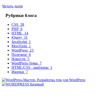
Читать далее
Рубрики блога
CSS
28
PHP
6
HTML
14
jQuery
31
JavaScript
1
MooTools
1
WordPress
23
Полезное
6
Новости
5
WordPress-Темы
7
HTML/CSS - шаблоны
1
Иконки
7