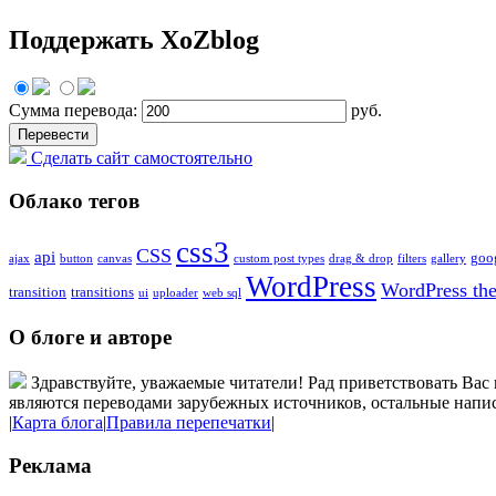
Поддержать XoZblog
Сумма перевода:
руб.
Сделать сайт самостоятельно
Облако тегов
css3
CSS
api
goo
ajax
button
canvas
custom post types
drag & drop
filters
gallery
WordPress
WordPress th
transition
transitions
ui
uploader
web sql
О блоге и авторе
Здравствуйте, уважаемые читатели! Рад приветствовать Вас 
являются переводами зарубежных источников, остальные напис
|
Карта блога
|
Правила перепечатки
|
Реклама