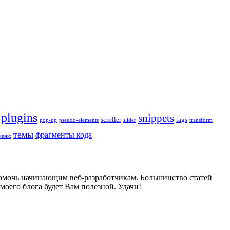
plugins
snippets
scroller
tags
pop-up
pseudo-elements
slider
transform
темы
фрагменты кода
меню
 помочь начинающим веб-разработчикам. Большинство статей
оего блога будет Вам полезной. Удачи!