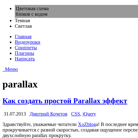
Цветовая схема
блоков с кодом
Темная
Светлая
Главная
Видеоуроки
Сниппеты
Плагины
Написать
Меню
parallax
Как создать простой Parallax эффект
31.07.2013
Дмитрий Кочетов
CSS
,
jQuery
Здравствуйте, уважаемые читатели
XoZblog
a! В последнее вре
прокручивается с разной скоростью, создавая ощущение перспе
двухслойную parallax прокрутку.