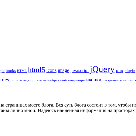
jQuery
html5
icons
image
javascript
php
gle
hooks
plugin
HTML
emes
иконки
zoom
валидатор
галерея изображений
генераторы
инструменты
кнопки
на страницах моего блога. Вся суть блога состоит в том, чтобы
аны лично мной. Надеюсь найденная информация на просторах м