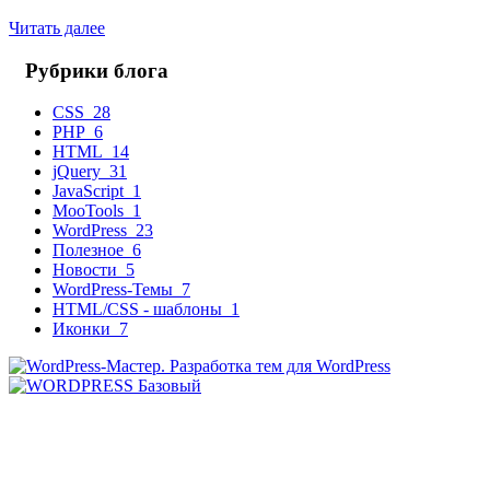
Читать далее
Рубрики блога
CSS
28
PHP
6
HTML
14
jQuery
31
JavaScript
1
MooTools
1
WordPress
23
Полезное
6
Новости
5
WordPress-Темы
7
HTML/CSS - шаблоны
1
Иконки
7