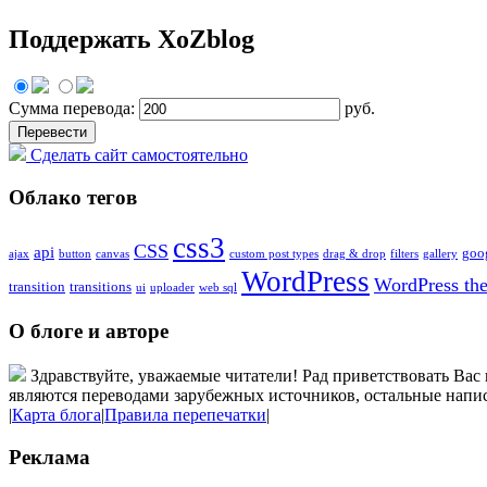
Поддержать XoZblog
Сумма перевода:
руб.
Сделать сайт самостоятельно
Облако тегов
css3
CSS
api
goo
ajax
button
canvas
custom post types
drag & drop
filters
gallery
WordPress
WordPress th
transition
transitions
ui
uploader
web sql
О блоге и авторе
Здравствуйте, уважаемые читатели! Рад приветствовать Вас 
являются переводами зарубежных источников, остальные напис
|
Карта блога
|
Правила перепечатки
|
Реклама