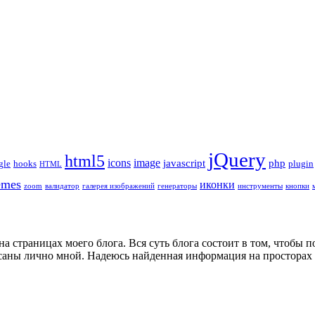
jQuery
html5
icons
image
javascript
php
gle
hooks
plugin
HTML
emes
иконки
zoom
валидатор
галерея изображений
генераторы
инструменты
кнопки
на страницах моего блога. Вся суть блога состоит в том, чтобы
аны лично мной. Надеюсь найденная информация на просторах м