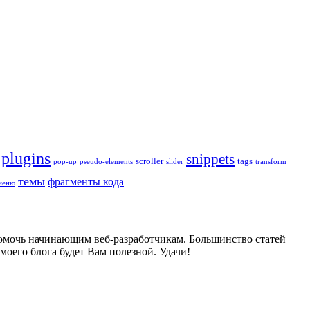
plugins
snippets
scroller
tags
pop-up
pseudo-elements
slider
transform
темы
фрагменты кода
меню
 помочь начинающим веб-разработчикам. Большинство статей
оего блога будет Вам полезной. Удачи!