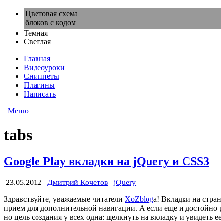
Цветовая схема
блоков с кодом
Темная
Светлая
Главная
Видеоуроки
Сниппеты
Плагины
Написать
Меню
tabs
Google Play вкладки на jQuery и CSS3
23.05.2012
Дмитрий Кочетов
jQuery
Здравствуйте, уважаемые читатели
XoZblog
a! Вкладки на стр
прием для дополнительной навигации. А если еще и достойно ре
но цель создания у всех одна: щелкнуть на вкладку и увидеть 