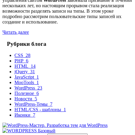
управления сайтом
WordPress
завоевала признание в течении
нескольких лет, но настоящим прорывом стала реализация
возможности разделять записи на типы. В этом уроке
подробно рассмотрим пользовательские типы записей их
создание и использование.
Читать далее
Рубрики блога
CSS
28
PHP
6
HTML
14
jQuery
31
JavaScript
1
MooTools
1
WordPress
23
Полезное
6
Новости
5
WordPress-Темы
7
HTML/CSS - шаблоны
1
Иконки
7