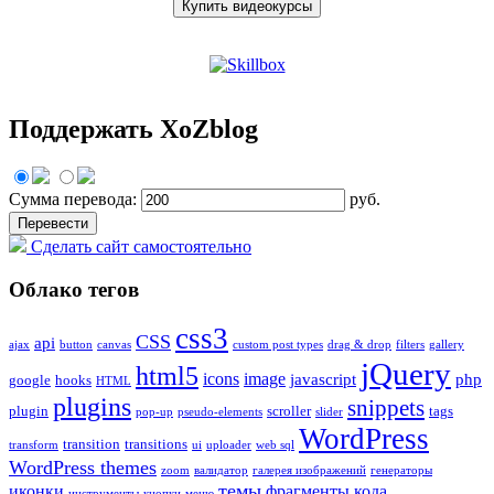
Купить видеокурсы
Поддержать XoZblog
Сумма перевода:
руб.
Сделать сайт самостоятельно
Облако тегов
css3
CSS
api
ajax
button
canvas
custom post types
drag & drop
filters
gallery
jQuery
html5
icons
image
javascript
php
google
hooks
HTML
plugins
snippets
plugin
scroller
tags
pop-up
pseudo-elements
slider
WordPress
transition
transitions
transform
ui
uploader
web sql
WordPress themes
zoom
валидатор
галерея изображений
генераторы
темы
иконки
фрагменты кода
инструменты
кнопки
меню