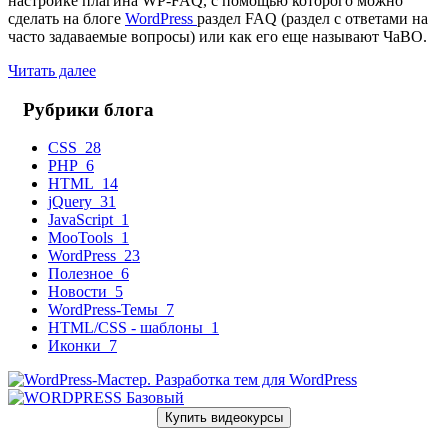
настройке плагина WP-FAQ, с помощью которого можно
сделать на блоге
WordPress
раздел FAQ (раздел с ответами на
часто задаваемые вопросы) или как его еще называют ЧаВО.
Читать далее
Рубрики блога
CSS
28
PHP
6
HTML
14
jQuery
31
JavaScript
1
MooTools
1
WordPress
23
Полезное
6
Новости
5
WordPress-Темы
7
HTML/CSS - шаблоны
1
Иконки
7
Купить видеокурсы