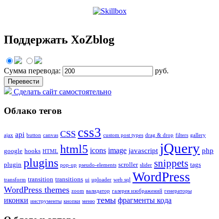
Поддержать XoZblog
Сумма перевода:
руб.
Сделать сайт самостоятельно
Облако тегов
css3
CSS
api
ajax
button
canvas
custom post types
drag & drop
filters
gallery
jQuery
html5
icons
image
javascript
php
google
hooks
HTML
plugins
snippets
plugin
scroller
tags
pop-up
pseudo-elements
slider
WordPress
transition
transitions
transform
ui
uploader
web sql
WordPress themes
zoom
валидатор
галерея изображений
генераторы
темы
иконки
фрагменты кода
инструменты
кнопки
меню