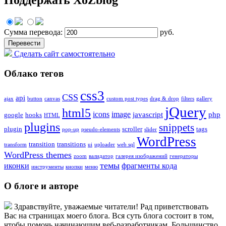
Сумма перевода:
руб.
Сделать сайт самостоятельно
Облако тегов
css3
CSS
api
ajax
button
canvas
custom post types
drag & drop
filters
gallery
jQuery
html5
icons
image
javascript
php
google
hooks
HTML
plugins
snippets
plugin
scroller
tags
pop-up
pseudo-elements
slider
WordPress
transition
transitions
transform
ui
uploader
web sql
WordPress themes
zoom
валидатор
галерея изображений
генераторы
темы
иконки
фрагменты кода
инструменты
кнопки
меню
О блоге и авторе
Здравствуйте, уважаемые читатели! Рад приветствовать
Вас на страницах моего блога. Вся суть блога состоит в том,
чтобы помочь начинающим веб-разработчикам. Большинство