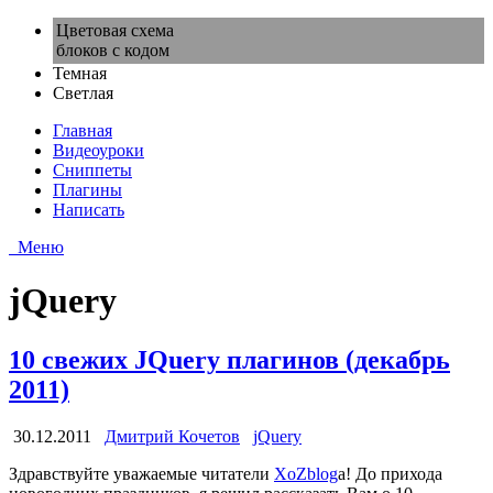
Цветовая схема
блоков с кодом
Темная
Светлая
Главная
Видеоуроки
Сниппеты
Плагины
Написать
Меню
jQuery
10 свежих JQuery плагинов (декабрь
2011)
30.12.2011
Дмитрий Кочетов
jQuery
Здравствуйте уважаемые читатели
XoZblog
а! До прихода