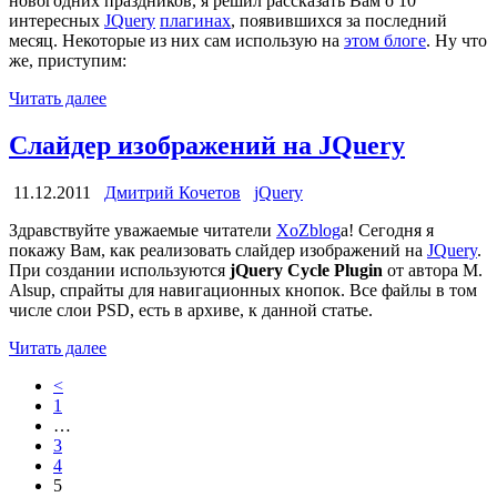
новогодних праздников, я решил рассказать Вам о 10
интересных
JQuery
плагинах
, появившихся за последний
месяц. Некоторые из них сам использую на
этом блоге
. Ну что
же, приступим:
Читать далее
Слайдер изображений на JQuery
11.12.2011
Дмитрий Кочетов
jQuery
Здравствуйте уважаемые читатели
XoZblog
а! Сегодня я
покажу Вам, как реализовать слайдер изображений на
JQuery
.
При создании используются
jQuery Cycle Plugin
от автора M.
Alsup, спрайты для навигационных кнопок. Все файлы в том
числе слои PSD, есть в архиве, к данной статье.
Читать далее
<
1
…
3
4
5