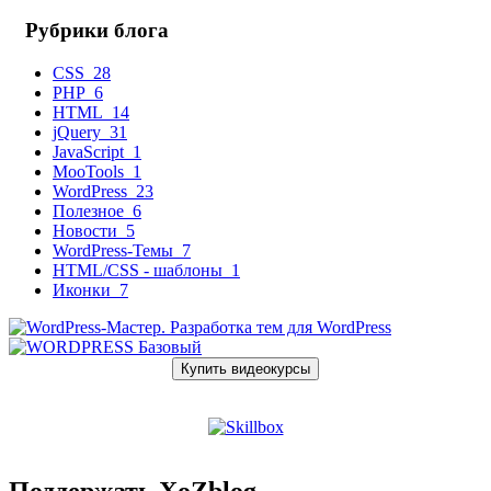
Рубрики блога
CSS
28
PHP
6
HTML
14
jQuery
31
JavaScript
1
MooTools
1
WordPress
23
Полезное
6
Новости
5
WordPress-Темы
7
HTML/CSS - шаблоны
1
Иконки
7
Купить видеокурсы
Поддержать XoZblog