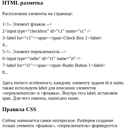
HTML разметка
Расположим элементы на странице:
1
<!-- Элемент флажок -->
2
<
input
type
=
"checkbox"
id
=
"c1"
name
=
"cc"
/
>
3
<
label
for
=
"c1"
><
span
><
/
span
>
Check Box 1
<
/
label
>
4
...
5
<!-- Элемент переключатель -->
6
<
input
type
=
"radio"
id
=
"r1"
name
=
"rr"
/
>
7
<
label
for
=
"r1"
><
span
><
/
span
>
Radio Button 1
<
/
label
>
8
...
Здесь ничего особенного, каждому элементу задаем
id
и
name
,
также используем
label
для описания элементов
«переключателя» и «флажка». Внутрь тега
label
, вставляем
span
. Для чего именно, написано ниже.
Правила CSS
Сейчас начинается самое интересное. Разберем создание
только элемента «флажок», «переключатель» формируется