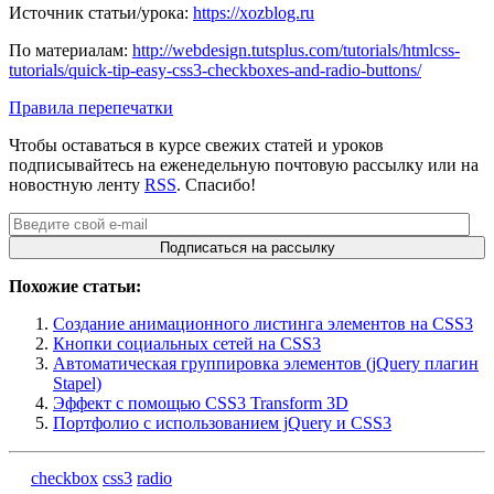
Источник статьи/урока:
https://xozblog.ru
По материалам:
http://webdesign.tutsplus.com/tutorials/htmlcss-
tutorials/quick-tip-easy-css3-checkboxes-and-radio-buttons/
Правила перепечатки
Чтобы оставаться в курсе свежих статей и уроков
подписывайтесь на еженедельную почтовую рассылку или на
новостную ленту
RSS
. Спасибо!
Похожие статьи:
Создание анимационного листинга элементов на CSS3
Кнопки социальных сетей на CSS3
Автоматическая группировка элементов (jQuery плагин
Stapel)
Эффект с помощью CSS3 Transform 3D
Портфолио с использованием jQuery и CSS3
checkbox
css3
radio