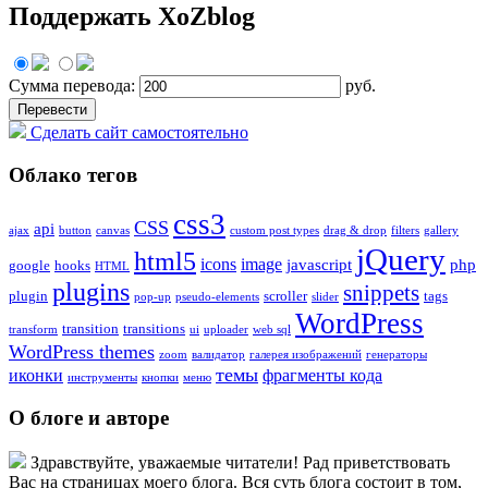
Поддержать XoZblog
Сумма перевода:
руб.
Сделать сайт самостоятельно
Облако тегов
css3
CSS
api
ajax
button
canvas
custom post types
drag & drop
filters
gallery
jQuery
html5
icons
image
javascript
php
google
hooks
HTML
plugins
snippets
plugin
scroller
tags
pop-up
pseudo-elements
slider
WordPress
transition
transitions
transform
ui
uploader
web sql
WordPress themes
zoom
валидатор
галерея изображений
генераторы
темы
иконки
фрагменты кода
инструменты
кнопки
меню
О блоге и авторе
Здравствуйте, уважаемые читатели! Рад приветствовать
Вас на страницах моего блога. Вся суть блога состоит в том,