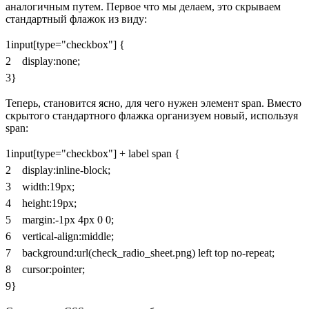
аналогичным путем. Первое что мы делаем, это скрываем
стандартный флажок из виду:
1
input
[
type
=
"checkbox"
]
{
2
display
:
none
;
3
}
Теперь, становится ясно, для чего нужен элемент
span
. Вместо
скрытого стандартного флажка организуем новый, используя
span
:
1
input
[
type
=
"checkbox"
]
+
label span
{
2
display
:
inline-block
;
3
width
:
19px
;
4
height
:
19px
;
5
margin
:
-1px
4px
0
0
;
6
vertical-align
:
middle
;
7
background
:
url
(
check_radio_sheet.png
)
left
top
no-repeat
;
8
cursor
:
pointer
;
9
}