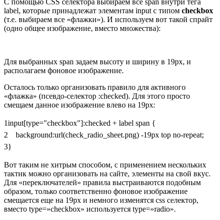
С помощью CSS селектора выбираем все
span
внутри тега
label
, которые принадлежат элементам
input
с типом
checkbox
(т.е. выбираем все «флажки»). И используем вот такой спрайт
(одно общее изображение, вместо множества):
Для выбранных
span
задаем высоту и ширину в
19px
, и
располагаем фоновое изображение.
Осталось только организовать правило для активного
«флажка» (псевдо-селектор
:checked
). Для этого просто
смещаем данное изображение влево на
19px
:
1
input
[
type
=
"checkbox"
]
:
checked
+
label span
{
2
background
:
url
(
check_radio_sheet.png
)
-19px
top
no-repeat
;
3
}
Вот таким не хитрым способом, с применением нескольких
тактик можно организовать на сайте, элементы на свой вкус.
Для «переключателей» правила выстраиваются подобным
образом, только соответственно фоновое изображение
смещается еще на
19px
и немного изменятся css селектор,
вместо
type=»checkbox»
используется
type=»radio»
.