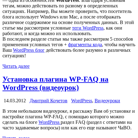
— одна из особенностей
WordPress
. Благодаря условным
тегам, можно действовать по разному в определенных
ситуациях. Например, Вы можете проверить, что посетитель
блога использует Windows или Mac, а после отображать
различное содержимое на основе полученных данных. В этой
статье мы рассмотрим условные
теги WordPress
, как они
работают, и когда можно их использовать.
В последнем разделе статьи мы также рассмотрим 5 способов
применения условных тегов +
фрагменты кода
, чтобы научить
Ваш
WordPress блог
действовать более разумно в различных
ситуациях!
Читать далее
Установка плагина WP-FAQ на
WordPress (видеоурок)
14.03.2012
Дмитрий Кочетов
WordPress
,
Видеоуроки
В этом небольшом видеоуроке, я расскажу Вам об установке и
настройке плагина WP-FAQ, с помощью которого можно
сделать на блоге
WordPress
раздел FAQ (раздел с ответами на
часто задаваемые вопросы) или как его еще называют ЧаВО.