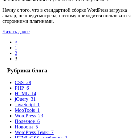
Начну с того, что в стандартной сборке WordPress загрузка
аватар, не предусмотрена, поэтому приходится пользоваться
сторонними плагинами.
Читать далее
<
1
2
3
Рубрики блога
CSS
28
PHP
6
HTML
14
jQuery
31
JavaScript
1
MooTools
1
WordPress
23
Полезное
6
Новости
5
WordPress-Темы
7
HTML/CSS - шаблоны
1