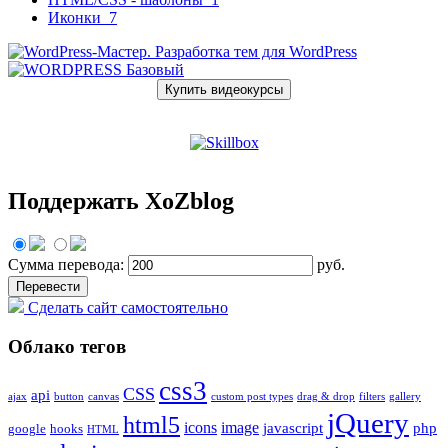
Иконки
7
Купить видеокурсы
Поддержать XoZblog
Сумма перевода:
руб.
Сделать сайт самостоятельно
Облако тегов
css3
CSS
api
ajax
button
canvas
custom post types
drag & drop
filters
gallery
jQuery
html5
icons
image
javascript
php
google
hooks
HTML