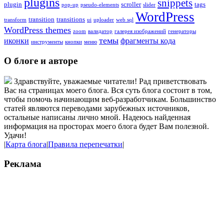
plugins
snippets
plugin
scroller
tags
pop-up
pseudo-elements
slider
WordPress
transition
transitions
transform
ui
uploader
web sql
WordPress themes
zoom
валидатор
галерея изображений
генераторы
темы
иконки
фрагменты кода
инструменты
кнопки
меню
О блоге и авторе
Здравствуйте, уважаемые читатели! Рад приветствовать
Вас на страницах моего блога. Вся суть блога состоит в том,
чтобы помочь начинающим веб-разработчикам. Большинство
статей являются переводами зарубежных источников,
остальные написаны лично мной. Надеюсь найденная
информация на просторах моего блога будет Вам полезной.
Удачи!
|
Карта блога
|
Правила перепечатки
|
Реклама