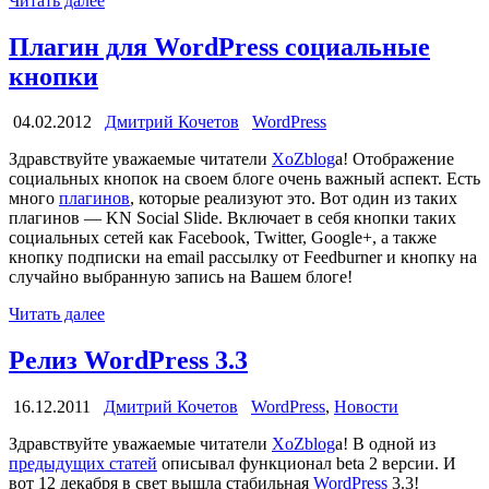
Читать далее
Плагин для WordPress социальные
кнопки
04.02.2012
Дмитрий Кочетов
WordPress
Здравствуйте уважаемые читатели
XoZblog
а! Отображение
социальных кнопок на своем блоге очень важный аспект. Есть
много
плагинов
, которые реализуют это. Вот один из таких
плагинов — KN Social Slide. Включает в себя кнопки таких
социальных сетей как Facebook, Twitter, Google+, а также
кнопку подписки на email рассылку от Feedburner и кнопку на
случайно выбранную запись на Вашем блоге!
Читать далее
Релиз WordPress 3.3
16.12.2011
Дмитрий Кочетов
WordPress
,
Новости
Здравствуйте уважаемые читатели
XoZblog
а! В одной из
предыдущих статей
описывал функционал beta 2 версии. И
вот 12 декабря в свет вышла стабильная
WordPress
3.3!