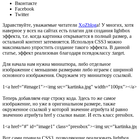
Вконтакте
Facebook
Twitter
Здравствуйте, уважаемые читатели
XoZblog
a! У многих, хотя
наверное у всех на сайтах есть плагин для создания
lightbox
эффекта, т.е. когда картинка открывается в полный размер, а
остальной контент затемняется. Используя CSS3 можно
максимально упростить создание такого эффекта. В данной
статье, эффект реализован благодаря псевдоклассу
:target
.
Для начала нам нужна миниатюра, либо отдельное
изображение с меньшими размерами либо играем с шириной
основного изображения. Окружаем эту миниатюру ссылкой.
1
<
a
href
=
"#image1"
><
img
src
=
"kartinka.jpg"
width
=
"100px"
><
/
a
>
Теперь добавляем еще строку кода. Здесь то же самое
изображение, но уже в оригинальном размере, также
окруженное ссылкой у которой значение атрибута
id
равно
значению атрибута
href
у ссылки выше. И есть класс
pressbox
.
1
<
a
href
=
"#"
id
=
"image1"
class
=
"pressbox"
><
img
src
=
"kartinka.jpg
Вот сами правила CSS3, позволяющие реализовать
lightbox