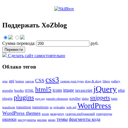
Поддержать XoZblog
Сумма перевода:
руб.
Сделать сайт самостоятельно
Облако тегов
css3
CSS
api
ajax
button
canvas
custom post types
drag & drop
filters
gallery
jQuery
html5
icons
image
javascript
php
google
hooks
HTML
plugins
snippets
plugin
scroller
tags
pop-up
pseudo-elements
slider
WordPress
transition
transitions
transform
ui
uploader
web sql
WordPress themes
zoom
валидатор
галерея изображений
генераторы
темы
иконки
фрагменты кода
инструменты
кнопки
меню