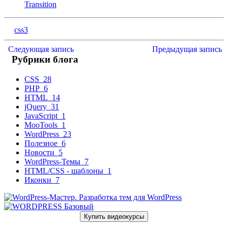
Transition
css3
Следующая запись
Предыдущая запись
Рубрики блога
CSS
28
PHP
6
HTML
14
jQuery
31
JavaScript
1
MooTools
1
WordPress
23
Полезное
6
Новости
5
WordPress-Темы
7
HTML/CSS - шаблоны
1
Иконки
7
Купить видеокурсы