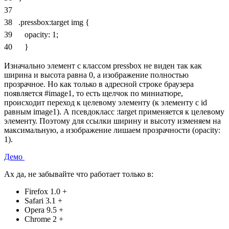
37
38
.pressbox
:
target
img
{
39
opacity
:
1
;
40
}
Изначально элемент с классом
pressbox
не виден так как
ширина и высота равна 0, а изображение полностью
прозрачное. Но как только в адресной строке браузера
появляется
#image1
, то есть щелчок по миниатюре,
происходит переход к целевому элементу (к элементу с id
равным
image1
). А псевдокласс
:target
применяется к целевому
элементу. Поэтому для ссылки ширину и высоту изменяем на
максимальную, а изображение лишаем прозрачности (
opacity:
1
).
Демо
Ах да, не забывайте что работает только в:
Firefox 1.0 +
Safari 3.1 +
Opera 9.5 +
Chrome 2 +