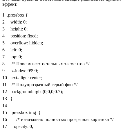
эффект.
1
.pressbox
{
2
width
:
0
;
3
height
:
0
;
4
position
:
fixed
;
5
overflow
:
hidden
;
6
left
:
0
;
7
top
:
0
;
8
/* Поверх всех остальных элементов */
9
z-index
:
9999
;
10
text-align
:
center
;
11
/* Полупрозрачный серый фон */
12
background
:
rgba
(
0
,
0
,
0
,
0.7
)
;
13
}
14
15
.pressbox
img
{
16
/* изначально полностью прозрачная картинка */
17
opacity
:
0
;