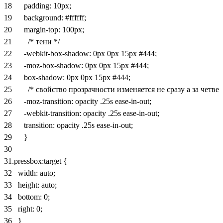
18
padding
:
10px
;
19
background
:
#ffffff
;
20
margin-top
:
100px
;
21
/* тени */
22
-webkit-box-shadow
:
0px
0px
15px
#444
;
23
-moz-box-shadow
:
0px
0px
15px
#444
;
24
box-shadow
:
0px
0px
15px
#444
;
25
/* свойство прозрачности изменяется не сразу а за четве
26
-moz-transition
:
opacity
.25s
ease-in-out
;
27
-webkit-transition
:
opacity
.25s
ease-in-out
;
28
transition
:
opacity
.25s
ease-in-out
;
29
}
30
31
.pressbox
:
target
{
32
width
:
auto
;
33
height
:
auto
;
34
bottom
:
0
;
35
right
:
0
;
36
}